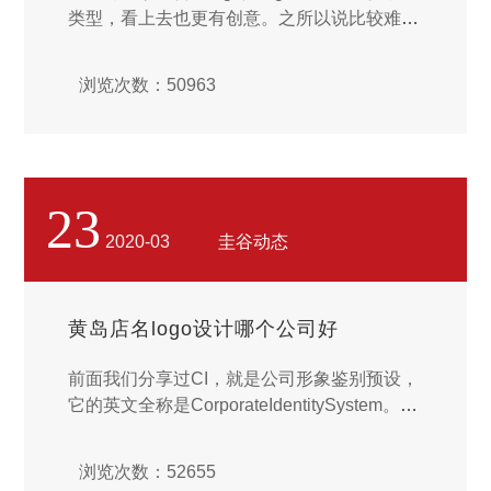
类型，看上去也更有创意。之所以说比较难，
是因为图形和文字之间在表现上是完全不一样
的。而我们又不能拿任意图形和文字进行结
浏览次数：50963
合，基本都要用企业核心的元素，而组合方式
又不能是简单的叠加，比如比亚迪和起亚的lo
go，都是画个圈里面加三个字母。而我们今天
讲的文字与图形融合的logo的图形一定是有含
义的图形，而非简单的几何图形，这个图形是
23
要说话的，告诉消费者一个信息，而非一个几
2020-03
圭谷动态
何装饰，那接下来我们来看看图文融合长什么
样子，又怎么设计一个文字与图形融合的log
o。...
黄岛店名logo设计哪个公司好
前面我们分享过CI，就是公司形象鉴别预设，
它的英文全称是CorporateIdentitySystem。这
处面的identity指的是鉴别，它是心理学上的一
个用词，而把它用在预设里就是将品牌比作独
浏览次数：52655
自独自一个人这样的意思。这个之外，还要思