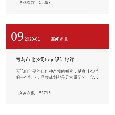
浏览次数：55367
完整、科学的质量管理体系。...
09
2020-01
新闻资讯
青岛市北公司logo设计好评
无论咱们要停止何种产物的贩卖，献身什么样
的一个行业，品牌规划都是异常重要的，实际
上不是一个简略的图标作为咱们的logo即可。
现在姑且有是网红小店铺都知道制造自己的品
浏览次数：53795
牌抽象，更何况是一些大型品牌，想要做好将
来的以后成长，规划更是至关重要。而如许的
规划究竟可以帮助咱们处置哪一些方面的成绩
呢？下面就来简略为每人介绍一下子子。看不