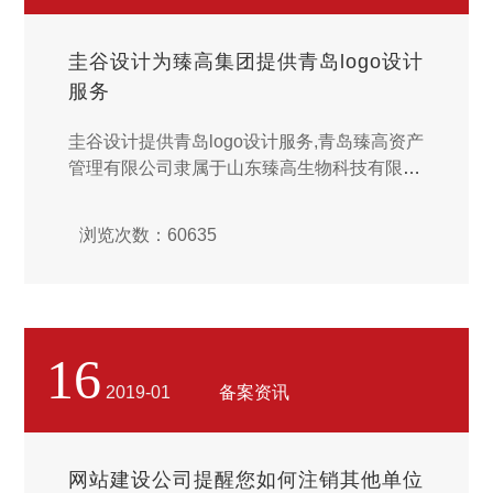
圭谷设计为臻高集团提供青岛logo设计
服务
圭谷设计提供青岛logo设计服务,青岛臻高资产
管理有限公司隶属于山东臻高生物科技有限公
司旗下的一家子公司，注册资金3亿元整，成
立于2018年，经营范围为投资管理，资产管
浏览次数：60635
理，投资咨询（非证券类业务），创业投资，
创业投资管理，私募基金管理（需经中国证券
投资基金业协…...
16
2019-01
备案资讯
网站建设公司提醒您如何注销其他单位