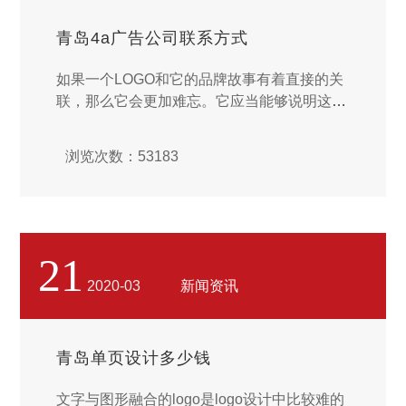
青岛4a广告公司联系方式
如果一个LOGO和它的品牌故事有着直接的关
联，那么它会更加难忘。它应当能够说明这个
品牌从何而来，做了什么，以及LOGO是如何
成为这个品牌不可分割的一个部分等等信息。
浏览次数：53183
Merzatta是一对儿做珠宝设计的夫妇完成的。
他们的想法是展现自然的美丽，但是有一点儿
需要自己去发掘那藏在森林里的宝藏。Works
ProgressDesign设计这一对儿面对面的松鼠，
寓意彼此的连接，永不分开，温暖长存，爱才
21
是美好的。两只松鼠之间又是一颗松果的形
2020-03
新闻资讯
状。对彼此的爱他们会永远放在中间，这就是
情侣在终阶段白头偕老的象征。...
青岛单页设计多少钱
文字与图形融合的logo是logo设计中比较难的