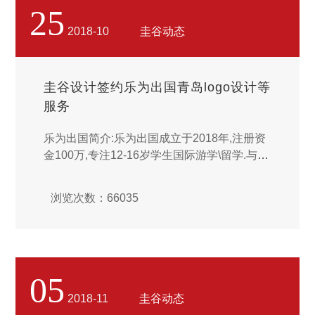
25
2018-10
圭谷动态
圭谷设计签约乐为出国青岛logo设计等
服务
乐为出国简介:乐为出国成立于2018年,注册资
金100万,专注12-16岁学生国际游学\留学.与美
国\加拿大\英国\澳大利亚等国的当地政府\教育
局\大学及中学有着密切的合作关系.硅谷设计
浏览次数：66035
提供青岛logo设计等服务.公司文化:公司以“快
乐学习\有所作为”为寄语,以＂游学～出国留学
第一站＂为…...
05
2018-11
圭谷动态