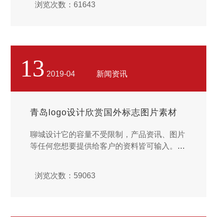
浏览次数：61643
标URL的页面。在定制目标URL页面中需要填
写需要跟踪的媒介相关信息，包括目标URL、
来源名称、媒介名称、计划名称、关键词和创
意等信息，百度统计会根据填写的信息生成一
个URL，将此URL作为推广的目标URL后，访
13
客点击此URL，百度统计便会按照填写的信息
2019-04
新闻资讯
将本次访问进行归类并显示在“指定广告跟
踪”报告中。 ...
青岛logo设计欣赏国外标志图片素材
聊城设计它的容量不受限制，产品资讯、图片
等任何您想要提供给客户的资料皆可输入。它
的时间不受限制，一天24小时，一星期七天，
一年365天不停的运作，随时提供服务。它的
浏览次数：59063
地点不受限制，目前全球绝大多数的国家都已
经将发展INTERNET为首要政策目标之一，上
网将如同打开家里的电视机一样简单。...