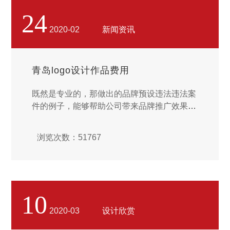
清市场成长前面的风景，为您处置成长方向。
24
一个品牌究竟要怎么样停止成长，真的很多中
2020-02
新闻资讯
小规模公司都是有些渺然的。面对着大品牌的
控制感情，表面上很像咱们都只能是在夹缝中
生存。...
青岛logo设计作品费用
既然是专业的，那做出的品牌预设违法违法案
件的例子，能够帮助公司带来品牌推广效果，
提升品牌知名度，看了品牌违法违法案件的例
子，就算你没需求，都有购买的兴奋过度，这
浏览次数：51767
是一样的品牌预设公司没得法法达到的效果，
这也是专业品牌预设公司受兴奋激动热烈欢迎
的原因。...
10
2020-03
设计欣赏