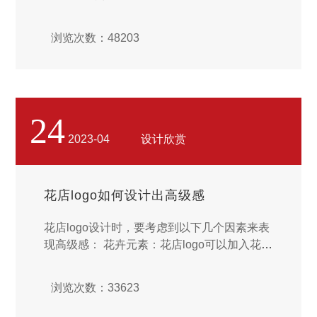
浏览次数：48203
24
2023-04
设计欣赏
花店logo如何设计出高级感
花店logo设计时，要考虑到以下几个因素来表
现高级感： 花卉元素：花店logo可以加入花卉
元素，以突出公司的主营业务和品牌形象。花
卉元素可以是花朵、花瓣、花环等，可以选择
浏览次数：33623
简单而优雅的花卉图案，也可以采用细致的描
绘方式，突出花卉的美感和高贵感。...