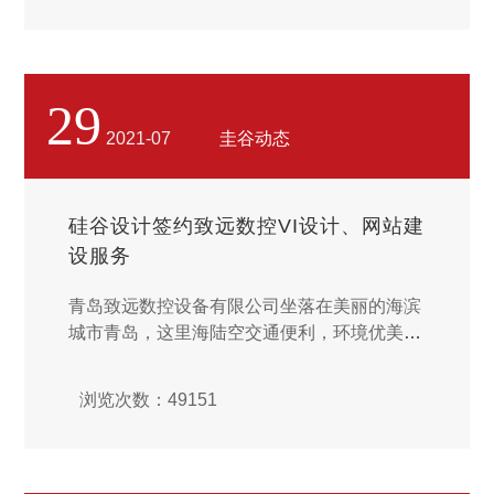
索问题成本问题，没有哪一个客户愿意花钱单
纯的去称心预设师的创作欲望。所以，一旦预
设师具有了客户思维，那末在交涉的过程中更
容易得到客户的重视，同时也能提升预设的过
29
稿率通过辩论“形象”“受众喜好”“预设感情连
2021-07
圭谷动态
结”完成预设策略。由预设师预设不少于两版
预设方案，路程通过项目经理检查检查核对核
定检查核对检查核对核定检查核对审查决定
硅谷设计签约致远数控VI设计、网站建
后，由客户挑选确定，况且进行深入预设。...
设服务
青岛致远数控设备有限公司坐落在美丽的海滨
城市青岛，这里海陆空交通便利，环境优美，
是盛产著名品牌的城市和世界宜居城市。 本
公司是一家集机、光、电为一体的现代化高新
浏览次数：49151
技术企业，主要从事激光技术和数控技术应用
设备的研发，生产和销售。 主要产品有：激
光雕刻机、激光裁床、激光金属打标机、数控
雕刻机，等离子切割机等。...