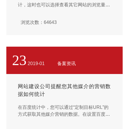
计，这时也可以选择查看其它网站的浏览量、
访客数、访问次数、IP数等诸多数据指标。登
录后报告页后在右上角下拉网站域名选择想查
浏览次数：64643
看的网站点击即可。 ...
23
2019-01
备案资讯
网站建设公司提醒您其他媒介的营销数
据如何统计
在百度统计中，您可以通过“定制目标URL”的
方式获取其他媒介营销的数据。在设置百度统
计页面和指定广告跟踪页面中均存在定制目标
URL的链接，通过点击此链接可以进入定制目