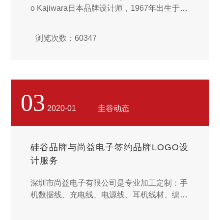
o Kajiwara日本品牌设计师，1967年出生于大
分県日田市，2015年创立以自己名字命名的
品牌设计公司。获奖经历：1997年 朝日广告
浏览次数：60347
奖2001年 福冈广告协会奖特等奖2002年 日本
广告电通赏金奖2003年 福冈广告协会奖银奖2
004年 福冈市广告协会奖银奖2005年 福冈广
告协会奖铜奖2006年 ACC大奖金奖2012年 福
冈县工业设计奖...
03
2020-01
圭谷动态
硅谷品牌与尚益电子签约品牌LOGO设
计服务
深圳市尚益电子有限公司是专业加工定制：手
机数据线、充电线、电源线、耳机线材、编织
线、DC音频线等产品数据线、伸缩线、转接
头、充电器等产品专业生产加工的公司，拥有