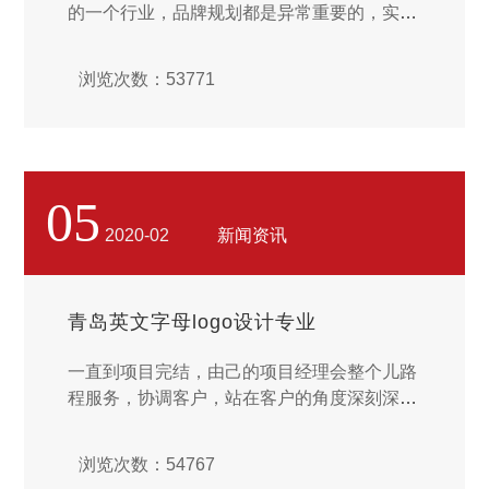
的一个行业，品牌规划都是异常重要的，实际
上不是一个简略的图标作为咱们的logo即可。
现在姑且有是网红小店铺都知道制造自己的品
浏览次数：53771
牌抽象，更何况是一些大型品牌，想要做好将
来的以后成长，规划更是至关重要。而如许的
规划究竟可以帮助咱们处置哪一些方面的成绩
呢？下面就来简略为每人介绍一下子子。看不
清市场成长前面的风景，为您处置成长方向。
05
一个品牌究竟要怎么样停止成长，真的很多中
2020-02
新闻资讯
小规模公司都是有些渺然的。面对着大品牌的
控制感情，表面上很像咱们都只能是在夹缝中
生存。...
青岛英文字母logo设计专业
一直到项目完结，由己的项目经理会整个儿路
程服务，协调客户，站在客户的角度深刻深思
问题，站在用户的角度体验认识认识产品。由
己平台进行的是项目责任制，这样就能够区别
浏览次数：54767
与众包平台，与外包拯司，担保清楚的服务，