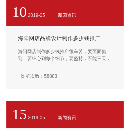
10
2019-05
新闻资讯
海阳网店品牌设计制作多少钱推广
海阳网店制作多少钱推广很辛苦，要面面俱
到，要细心到每个细节，要坚持，不能三天打
鱼两天晒网，也要经得起考验。很多时候我们
要忍耐住，不能抱怨，不能浮躁。浮躁是站长
浏览次数：58883
成功道路上大的敌人，很多站长在互联网没有
成功，不是因为技术不行，也不是因为没有经
济实力，而是败给了懒惰，浮躁和抱怨上面，
也许你马上就会成功，就差一点点。不要放弃
在成功的前一夜，那样你会痛不欲生的。...
15
2019-05
新闻资讯