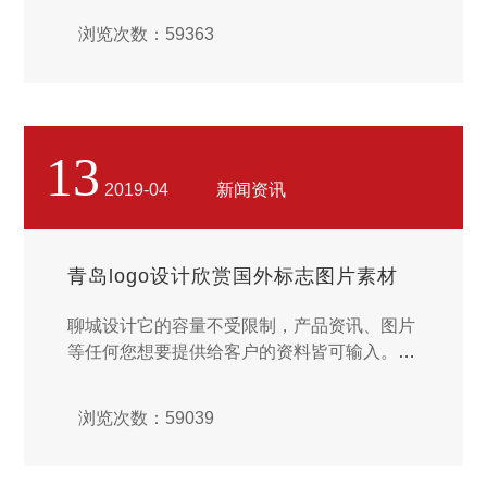
外，小伙伴们也很关注今年北京卫视的春晚lo
浏览次数：59363
go设计，下面来欣赏一下：...
13
2019-04
新闻资讯
青岛logo设计欣赏国外标志图片素材
聊城设计它的容量不受限制，产品资讯、图片
等任何您想要提供给客户的资料皆可输入。它
的时间不受限制，一天24小时，一星期七天，
一年365天不停的运作，随时提供服务。它的
浏览次数：59039
地点不受限制，目前全球绝大多数的国家都已
经将发展INTERNET为首要政策目标之一，上
网将如同打开家里的电视机一样简单。...