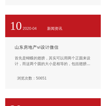
大程度提升用户体验认识认识。...
10
2020-04
新闻资讯
山东房地产vi设计微信
首先是蝴蝶的翅膀，其实可以用两个正圆来设
计，而这两个圆的大小是相等的，包括翅膀的
长宽比也可以设置为黄金比，两个圆的交接处
也要在圆的基础上画弧线。轮廓画好后，再选
浏览次数：50651
择一个粗细适中的描边。 在这样飞速发展接
连不断的迭代更换中，怎么样能够清楚得把控
自己预设感觉，并重新到尾能够让自身的预设
符合公司品牌的预设理念。想了很多也感触领
悟了很多，并联系自身过往经验将这些个个个