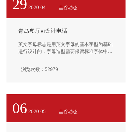
29
总结赅括赅括赅括出来，以下从品牌预设需求
2020-04
圭谷动态
具有的三个认识进行叙述分析分析，希望能够
对大家产生帮助。...
青岛餐厅vi设计电话
英文字母标志是用英文字母的基本字型为基础
进行设计的，字母造型需要保留标准字体中的
一些基本特征，而且要易辨认。因为字母相比
较单词和词组，具有更简略、更易记、更醒目
浏览次数：52979
的特点。标志中设计的字母形象，不仅要保留
传统特征，还要具有现代造型美感。现代英文
字母标志在设计中，大致要遵守以下几个基本
原则和要求：...
06
2020-05
圭谷动态