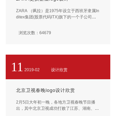
ZARA （飒拉）是1975年设立于西班牙隶属In
ditex集团(股票代码ITX)旗下的一个子公司，
既是服装品牌也是专营ZARA品牌服装的连锁
零售品牌。ZARA是全球排名第三、西班牙排
浏览次数：64679
名第一的服装商，在87个国家内设立超过两千
多家的服装连锁店。近日，ZARA启用新logo
设计引起大众评价…...
11
2019-02
设计欣赏
北京卫视春晚logo设计欣赏
2月5日大年初一晚，各地方卫视春晚节目播
出，其中北京卫视成功打败了江苏、湖南、东
方卫视等夺得收视冠军。除了吴秀波大叔之