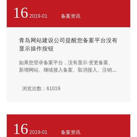
请备案服务号。...
16
2019-01
备案资讯
青岛网站建设公司提醒您备案平台没有
显示操作按钮
如果您登录备案平台，没有显示 变更备案、
新增网站、继续接入备案、取消接入、注销备
案 这些按钮，请您对照以下情况判断处理。
您的账号下有在进行的备案订单。如果您目前
浏览次数：61019
有正在进行中的订单，需要将此订单完成或者
撤销放弃之后，才能继续提交其他类型的订
单。变更备案条件不符合当地管局规则。请查
看 各省管局规则。 ...
16
2019-01
备案资讯