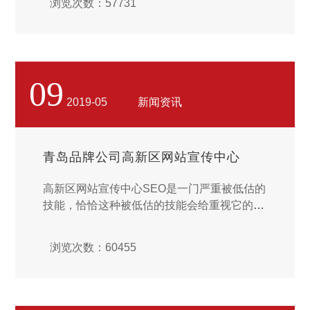
浏览次数：57731
业网站，能够看到完全一致的网站页面，方便
用户购买产品或了解企业信息。...
09
2019-05
新闻资讯
青岛品牌公司高新区网站宣传中心
高新区网站宣传中心SEO是一门严重被低估的
技能，恰恰这种被低估的技能会给重视它的人
有额外的奖赏。网络营销技能没有一种是标
准，只有适合你的，才是标准，抓不住痛点，
浏览次数：60455
往往让人举足无措，网站久久不能获得很好的
流量。...