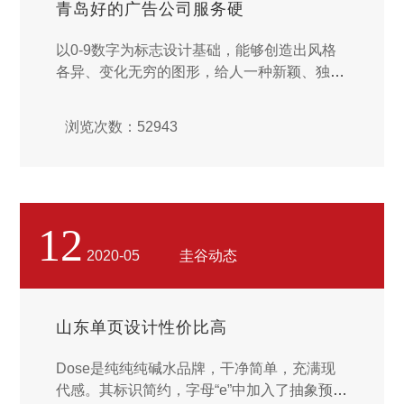
青岛好的广告公司服务硬
以0-9数字为标志设计基础，能够创造出风格
各异、变化无穷的图形，给人一种新颖、独特
感，赋人以深刻的回忆。数字型标志往往作为
永久性标志，多是为了纪念某一事件、某一活
浏览次数：52943
动等而设计的。记忆的深刻性。在现代社会
里，人们普遍对数字有一种敏感性。要通过视
觉物化表现进一步加强数字的瞬间记忆性。
如：555牌香烟、999感冒灵等。...
12
2020-05
圭谷动态
山东单页设计性价比高
Dose是纯纯纯碱水品牌，干净简单，充满现
代感。其标识简约，字母“e”中加入了抽象预