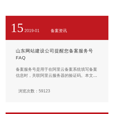
15
2019-01
备案资讯
Σ Safety
LOGO Design
山东网站建设公司提醒您备案服务号
FAQ
备案服务号是用于在阿里云备案系统填写备案
信息时，关联阿里云服务器的验证码。本文档
为您解答在申请备案服务号时遇到的一些常见
问题。云虚拟主机和云享主机可以申请备案服
浏览次数：59123
务号吗？阿里云虚拟主机以及云享主机可以申
请备案服务号。云虚拟主机通过 备案平台 或
者 云虚拟主机平台 申请备案服务号。云享主
机（锋云主机和翔云主机）通过 备案平台 申