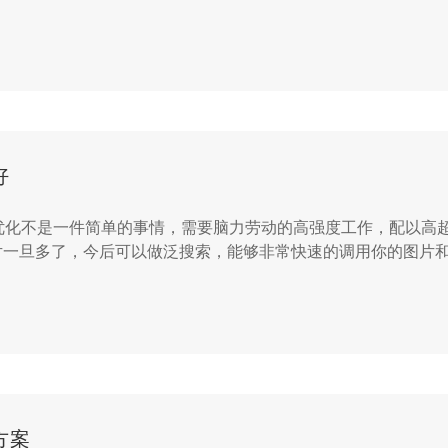
好
O优化不是一件简单的事情，需要脑力劳动的高强度工作，配以高
片一旦多了，今后可以做泛搜索，能够非常快速的调用你的图片
比如竞争对手有一个网站，或者博客，或者你要查看行业中的一手
方案