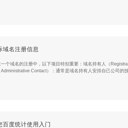
备案与购买域名或服务器时，您可以使用不同的账号，账号信息
际域名注册信息
一个域名的注册中，以下项目特别重要：域名持有人（Registr
ministrative Contact）：通常是域名持有人安排自
邮编、电话和传真号码、管理联系人、技术联系人、付款联系人、
您百度统计使用入门