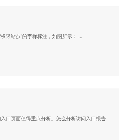
在百度统计中，无权限报告所属的站点应是“权限站点”，权限站点在右上角站点选择下拉框中有“权限站点”的字样标注，如图所示： ...
的入口页面值得重点分析。怎么分析访问入口报告