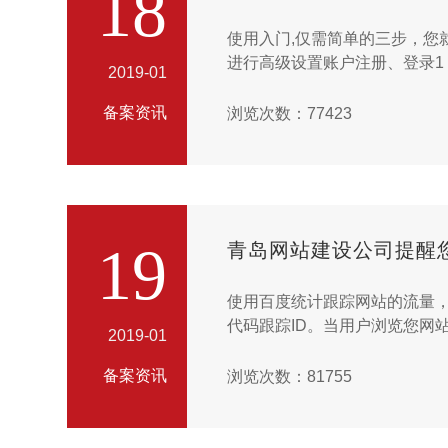
18
使用入门,仅需简单的三步，您就
进行高级设置账户注册、登录1
2019-01
放，为您提供免费、专业的流
需utm加码等复杂操作，上手直
备案资讯
浏览次数：77423
19
青岛网站建设公司提醒
使用百度统计跟踪网站的流量，
代码跟踪ID。当用户浏览您网站
2019-01
据跟踪ID对数据进行归类处理
此要想统计到完整的访问流量，
备案资讯
浏览次数：81755