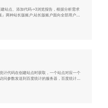
新建站点、添加代码->3浏览报告，根据分析需求
版』两种站长版账户,站长版账户面向全部用户开
站长版功能的基础上，与百度推广完美结合，不
码。统计代码在创建站点时获取，一个站点对应一个
到的访问参数发送到百度统计的服务器，百度统计根
一般20分钟左右后，即可以查看到统计数据。因