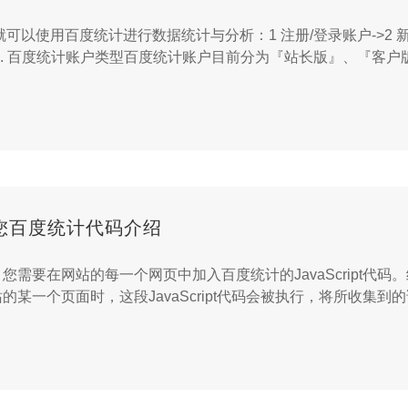
可以使用百度统计进行数据统计与分析：1 注册/登录账户->2 
 . 百度统计账户类型百度统计账户目前分为『站长版』、『客户
量统计分析工具。客户版账户,主要针对百度推广和网盟客户，在
接查看、分析推广效果...
您百度统计代码介绍
您需要在网站的每一个网页中加入百度统计的JavaScript代
的某一个页面时，这段JavaScript代码会被执行，将所收集
，然后展示到相应ID的站点统计报告里。正确安装统计代码后，
必须在网站的每一个页面中都安装正确ID的百度统计代码。...