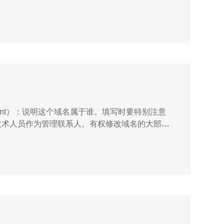
不会对您的备案审核有所影响，您可以按照实际情
ant）：说明这个域名属于谁。填写时要特别注意
己公司的技术人员作为管理联系人。有权修改域名的大部分
域名服务器等。...