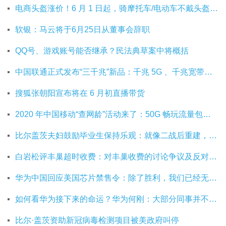
电商头盔涨价！6 月 1 日起，骑摩托车/电动车不戴头盔将被严查
软银：马云将于6月25日从董事会辞职
QQ号、游戏账号能否继承？民法典草案中将概括
中国联通正式发布“三千兆”新品：千兆 5G 、千兆宽带及千兆 Wi-Fi
搜狐张朝阳宣布将在 6 月初直播带货
2020 年中国移动“查网龄”活动来了：50G 畅玩流量包，钻石勋章宽带提速至 1000 M
比尔盖茨夫妇鼓励毕业生保持乐观：就像二战后重建，你们将引领潮流
白岩松评丰巢超时收费：对丰巢收费的讨论争议及反对其实是件好事
华为中国回应美国芯片禁售令：除了胜利，我们已经无路可走
如何看华为接下来的命运？华为何刚：大部分同事并不悲观
比尔·盖茨资助新冠病毒检测项目被美政府叫停