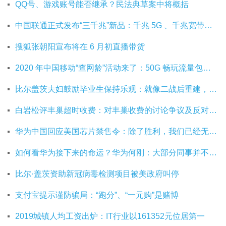
QQ号、游戏账号能否继承？民法典草案中将概括
中国联通正式发布“三千兆”新品：千兆 5G 、千兆宽带及千兆 Wi-Fi
搜狐张朝阳宣布将在 6 月初直播带货
2020 年中国移动“查网龄”活动来了：50G 畅玩流量包，钻石勋章宽带提速至 1000 M
比尔盖茨夫妇鼓励毕业生保持乐观：就像二战后重建，你们将引领潮流
白岩松评丰巢超时收费：对丰巢收费的讨论争议及反对其实是件好事
华为中国回应美国芯片禁售令：除了胜利，我们已经无路可走
如何看华为接下来的命运？华为何刚：大部分同事并不悲观
比尔·盖茨资助新冠病毒检测项目被美政府叫停
支付宝提示谨防骗局：“跑分”、“一元购”是赌博
2019城镇人均工资出炉：IT行业以161352元位居第一