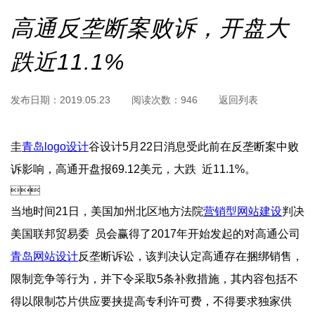
高通反垄断案败诉，开盘大
跌近11.1%
发布日期：
2019.05.23
阅读次数：
946
返回列表
圭
青岛logo设计
谷设计5月22日消息受此前在反垄断案中败
诉影响，高通开盘报69.12美元，大跌  近11.1%。

当地时间21日，美国加州北区地方法院
营销型网站建设
判决
美国联邦贸易委  员会赢得了2017年开始发起的对高通公司
青岛网站设计
反垄断诉讼，该判决认定高通存在捆绑销售，
限制竞争等行为，并下令采取5条补救措施，其内容包括不
得以限制芯片供应要挟提高专利许可费，不得要求独家供