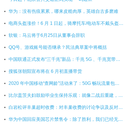
华为：没有伤痕累累，哪来皮糙肉厚，英雄自古多磨难
电商头盔涨价！6 月 1 日起，骑摩托车/电动车不戴头盔将被严查
软银：马云将于6月25日从董事会辞职
QQ号、游戏账号能否继承？民法典草案中将概括
中国联通正式发布“三千兆”新品：千兆 5G 、千兆宽带及千兆 Wi-Fi
搜狐张朝阳宣布将在 6 月初直播带货
2020 年中国移动“查网龄”活动来了：50G 畅玩流量包，钻石勋章宽带提速至 1000 M
比尔盖茨夫妇鼓励毕业生保持乐观：就像二战后重建，你们将引领潮流
白岩松评丰巢超时收费：对丰巢收费的讨论争议及反对其实是件好事
华为中国回应美国芯片禁售令：除了胜利，我们已经无路可走