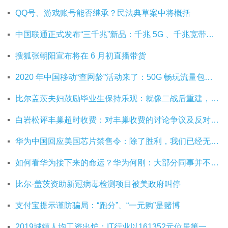
QQ号、游戏账号能否继承？民法典草案中将概括
中国联通正式发布“三千兆”新品：千兆 5G 、千兆宽带及千兆 Wi-Fi
搜狐张朝阳宣布将在 6 月初直播带货
2020 年中国移动“查网龄”活动来了：50G 畅玩流量包，钻石勋章宽带提速至 1000 M
比尔盖茨夫妇鼓励毕业生保持乐观：就像二战后重建，你们将引领潮流
白岩松评丰巢超时收费：对丰巢收费的讨论争议及反对其实是件好事
华为中国回应美国芯片禁售令：除了胜利，我们已经无路可走
如何看华为接下来的命运？华为何刚：大部分同事并不悲观
比尔·盖茨资助新冠病毒检测项目被美政府叫停
支付宝提示谨防骗局：“跑分”、“一元购”是赌博
2019城镇人均工资出炉：IT行业以161352元位居第一