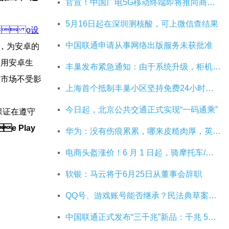
官宣！中国广电5G移动终端即将推向商用市场
5月16日起在深圳测核酸，可上微信查结果
 o设
中国联通申请从事网络出版服务未获批准
，为安卓的
使用安卓生
丰巢发布紧急通知：由于系统升级，柜机寄件服务北京双向关停
中国市场不受影
上海首个抵制丰巢小区坚持免费24小时：继续协商，正在自建快递中转站
今日起，北京公共交通正式实现“一码通乘”
保证在遵守
e Play
华为：没有伤痕累累，哪来皮糙肉厚，英雄自古多磨难
电商头盔涨价！6 月 1 日起，骑摩托车/电动车不戴头盔将被严查
软银：马云将于6月25日从董事会辞职
QQ号、游戏账号能否继承？民法典草案中将概括
中国联通正式发布“三千兆”新品：千兆 5G 、千兆宽带及千兆 Wi-Fi