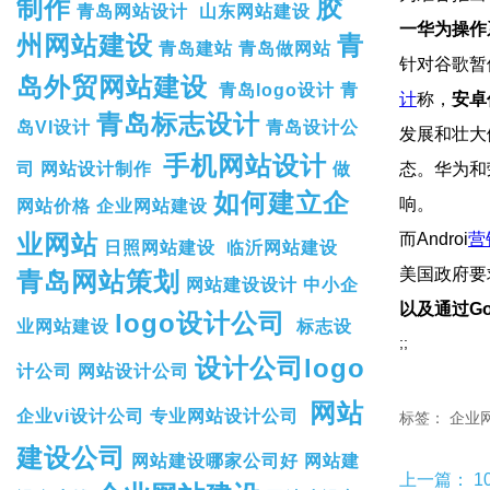
制作
胶
青岛网站设计
山东网站建设
一华为操作
州网站建设
青
青岛建站
青岛做网站
针对谷歌暂停支
岛外贸网站建设
青岛logo设计
青
计
称，
安卓
青岛标志设计
岛VI设计
青岛设计公
发展和壮大做
手机网站设计
司
网站设计制作
做
态。华为和荣
如何建立企
响。
网站价格
企业网站建设
业网站
而Androi
营
日照网站建设
临沂网站建设
美国政府要求 
青岛网站策划
网站建设设计
中小企
以及通过Goo
logo设计公司
业网站建设
标志设
;;
设计公司logo
计公司
网站设计公司
网站
企业vi设计公司
专业网站设计公司
标签：
企业
建设公司
网站建设哪家公司好
网站建
上一篇：
1