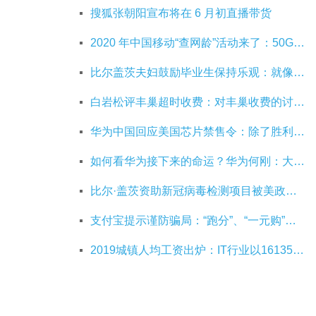
搜狐张朝阳宣布将在 6 月初直播带货
2020 年中国移动“查网龄”活动来了：50G 畅玩流量包，钻石勋章宽带提速至 1000 M
比尔盖茨夫妇鼓励毕业生保持乐观：就像二战后重建，你们将引领潮流
白岩松评丰巢超时收费：对丰巢收费的讨论争议及反对其实是件好事
华为中国回应美国芯片禁售令：除了胜利，我们已经无路可走
如何看华为接下来的命运？华为何刚：大部分同事并不悲观
比尔·盖茨资助新冠病毒检测项目被美政府叫停
支付宝提示谨防骗局：“跑分”、“一元购”是赌博
2019城镇人均工资出炉：IT行业以161352元位居第一