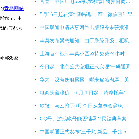
官宣！中国广电5G移动终端即将推向商用市场
均
青岛 网站
5月16日起在深圳测核酸，可上微信查结果
股票代码，不
中国联通申请从事网络出版服务未获批准
购代码与配号
丰巢发布紧急通知：由于系统升级，柜机寄件服务北京双向关停
上海首个抵制丰巢小区坚持免费24小时：继续协商，正在自建快递中转站
问询86家，
今日起，北京公共交通正式实现“一码通乘”
华为：没有伤痕累累，哪来皮糙肉厚，英雄自古多磨难
电商头盔涨价！6 月 1 日起，骑摩托车/电动车不戴头盔将被严查
软银：马云将于6月25日从董事会辞职
QQ号、游戏账号能否继承？民法典草案中将概括
中国联通正式发布“三千兆”新品：千兆 5G 、千兆宽带及千兆 Wi-Fi