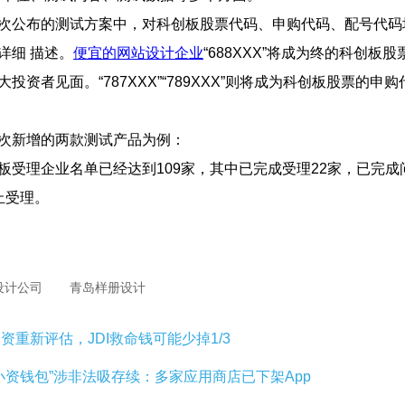
次公布的测试方案中，对科创板股票代码、申购代码、配号代码
详细  描述。
便宜的网站设计企业
“688XXX”将成为终的科创板
与广大投资者见面。“787XXX”“789XXX”则将成为科创板股票的申
增的两款测试产品为例：
板受理企业名单已经达到109家，其中已完成受理22家，已完成
止受理。
设计公司
青岛样册设计
资重新评估，JDI救命钱可能少掉1/3
小资钱包”涉非法吸存续：多家应用商店已下架App