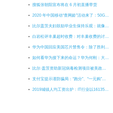
搜狐张朝阳宣布将在 6 月初直播带货
2020 年中国移动“查网龄”活动来了：50G 畅玩流量包，钻石勋章宽带提速至 1000 M
比尔盖茨夫妇鼓励毕业生保持乐观：就像二战后重建，你们将引领潮流
白岩松评丰巢超时收费：对丰巢收费的讨论争议及反对其实是件好事
华为中国回应美国芯片禁售令：除了胜利，我们已经无路可走
如何看华为接下来的命运？华为何刚：大部分同事并不悲观
比尔·盖茨资助新冠病毒检测项目被美政府叫停
支付宝提示谨防骗局：“跑分”、“一元购”是赌博
2019城镇人均工资出炉：IT行业以161352元位居第一