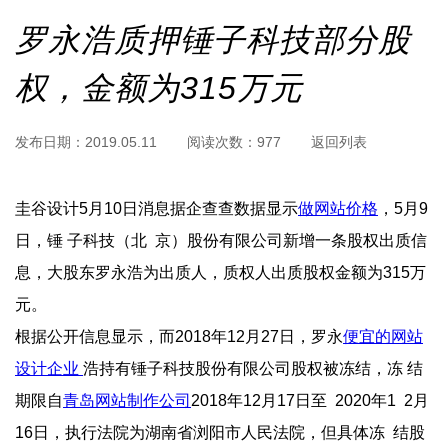
罗永浩质押锤子科技部分股
权，金额为315万元
发布日期：
2019.05.11
阅读次数：
977
返回列表
圭谷设计5月10日消息据企查查数据显示
做网站价格
，5月9
日，锤  子科技（北  京）股份有限公司新增一条股权出质信
息，大股东罗永浩为出 质人，质权人出质股权金额为315万
元。
根据公开信息显示 ，而201 8年12月27日，罗永
便宜的网站
设计企业 
浩持有锤子科技股份有限公司股权被冻结，冻 结
期限自
青岛网站制作公司
2018年12月17日至  2020年1   2月
16日，执行法院为湖南省浏阳市人民法院，但具体冻  结股