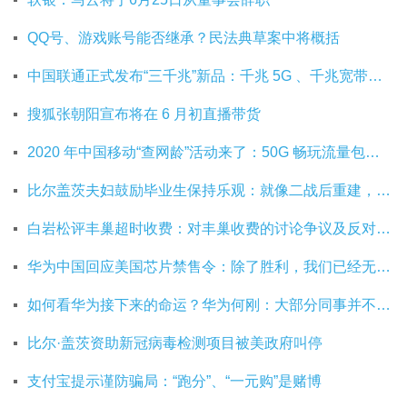
QQ号、游戏账号能否继承？民法典草案中将概括
中国联通正式发布“三千兆”新品：千兆 5G 、千兆宽带及千兆 Wi-Fi
搜狐张朝阳宣布将在 6 月初直播带货
2020 年中国移动“查网龄”活动来了：50G 畅玩流量包，钻石勋章宽带提速至 1000 M
比尔盖茨夫妇鼓励毕业生保持乐观：就像二战后重建，你们将引领潮流
白岩松评丰巢超时收费：对丰巢收费的讨论争议及反对其实是件好事
华为中国回应美国芯片禁售令：除了胜利，我们已经无路可走
如何看华为接下来的命运？华为何刚：大部分同事并不悲观
比尔·盖茨资助新冠病毒检测项目被美政府叫停
支付宝提示谨防骗局：“跑分”、“一元购”是赌博