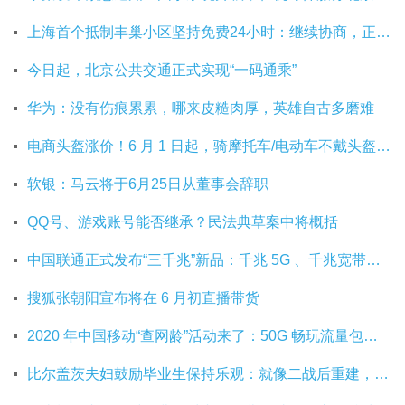
上海首个抵制丰巢小区坚持免费24小时：继续协商，正在自建快递中转站
今日起，北京公共交通正式实现“一码通乘”
华为：没有伤痕累累，哪来皮糙肉厚，英雄自古多磨难
电商头盔涨价！6 月 1 日起，骑摩托车/电动车不戴头盔将被严查
软银：马云将于6月25日从董事会辞职
QQ号、游戏账号能否继承？民法典草案中将概括
中国联通正式发布“三千兆”新品：千兆 5G 、千兆宽带及千兆 Wi-Fi
搜狐张朝阳宣布将在 6 月初直播带货
2020 年中国移动“查网龄”活动来了：50G 畅玩流量包，钻石勋章宽带提速至 1000 M
比尔盖茨夫妇鼓励毕业生保持乐观：就像二战后重建，你们将引领潮流