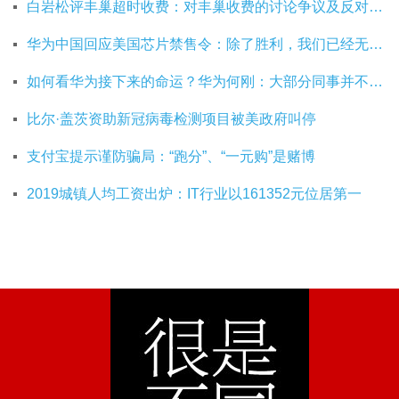
白岩松评丰巢超时收费：对丰巢收费的讨论争议及反对其实是件好事
华为中国回应美国芯片禁售令：除了胜利，我们已经无路可走
如何看华为接下来的命运？华为何刚：大部分同事并不悲观
比尔·盖茨资助新冠病毒检测项目被美政府叫停
支付宝提示谨防骗局：“跑分”、“一元购”是赌博
2019城镇人均工资出炉：IT行业以161352元位居第一