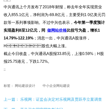
中兴通讯上个月发布了2018年财报，称去年 全年实现营业
收入855.1亿元，净利润为-69.8亿元，主要受到1 0亿美元罚
款等一系列事项影响。不过中兴也表示，
今年第一季度预计
实现盈利8至12亿元，同 
做网站价格
比扭亏为盈，增长1  
14.79%-122.19%
；消息一出，中兴通讯A股涨停，
H股也大幅上涨。
截止今日收盘，中兴通讯A股报
33.85元， 上涨
0.59%；H股
报
25.75港元，下跌
1.72%。
;;
标签：
网站建设设计
中小企业网站建设
上一篇：
乐视网：证监会决定对乐视网及贾跃亭立案调查