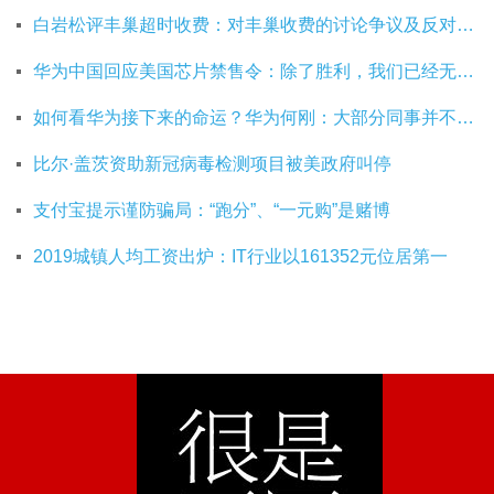
白岩松评丰巢超时收费：对丰巢收费的讨论争议及反对其实是件好事
华为中国回应美国芯片禁售令：除了胜利，我们已经无路可走
如何看华为接下来的命运？华为何刚：大部分同事并不悲观
比尔·盖茨资助新冠病毒检测项目被美政府叫停
支付宝提示谨防骗局：“跑分”、“一元购”是赌博
2019城镇人均工资出炉：IT行业以161352元位居第一