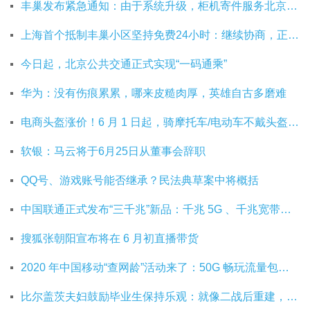
丰巢发布紧急通知：由于系统升级，柜机寄件服务北京双向关停
上海首个抵制丰巢小区坚持免费24小时：继续协商，正在自建快递中转站
今日起，北京公共交通正式实现“一码通乘”
华为：没有伤痕累累，哪来皮糙肉厚，英雄自古多磨难
电商头盔涨价！6 月 1 日起，骑摩托车/电动车不戴头盔将被严查
软银：马云将于6月25日从董事会辞职
QQ号、游戏账号能否继承？民法典草案中将概括
中国联通正式发布“三千兆”新品：千兆 5G 、千兆宽带及千兆 Wi-Fi
搜狐张朝阳宣布将在 6 月初直播带货
2020 年中国移动“查网龄”活动来了：50G 畅玩流量包，钻石勋章宽带提速至 1000 M
比尔盖茨夫妇鼓励毕业生保持乐观：就像二战后重建，你们将引领潮流