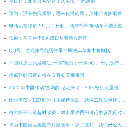
今日起，北京公共交通正式实现“一码通乘”
华为：没有伤痕累累，哪来皮糙肉厚，英雄自古多磨难
电商头盔涨价！6 月 1 日起，骑摩托车/电动车不戴头盔将被严查
软银：马云将于6月25日从董事会辞职
QQ号、游戏账号能否继承？民法典草案中将概括
中国联通正式发布“三千兆”新品：千兆 5G 、千兆宽带及千兆 Wi-Fi
搜狐张朝阳宣布将在 6 月初直播带货
2020 年中国移动“查网龄”活动来了：50G 畅玩流量包，钻石勋章宽带提速至 1000 M
比尔盖茨夫妇鼓励毕业生保持乐观：就像二战后重建，你们将引领潮流
白岩松评丰巢超时收费：对丰巢收费的讨论争议及反对其实是件好事
华为中国回应美国芯片禁售令：除了胜利，我们已经无路可走