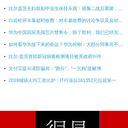
比尔盖茨夫妇鼓励毕业生保持乐观：就像二战后重建，你们将引领潮流
白岩松评丰巢超时收费：对丰巢收费的讨论争议及反对其实是件好事
华为中国回应美国芯片禁售令：除了胜利，我们已经无路可走
如何看华为接下来的命运？华为何刚：大部分同事并不悲观
比尔·盖茨资助新冠病毒检测项目被美政府叫停
支付宝提示谨防骗局：“跑分”、“一元购”是赌博
2019城镇人均工资出炉：IT行业以161352元位居第一