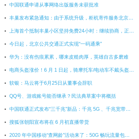
中国联通申请从事网络出版服务未获批准
丰巢发布紧急通知：由于系统升级，柜机寄件服务北京双向关停
上海首个抵制丰巢小区坚持免费24小时：继续协商，正在自建快递中转站
今日起，北京公共交通正式实现“一码通乘”
华为：没有伤痕累累，哪来皮糙肉厚，英雄自古多磨难
电商头盔涨价！6 月 1 日起，骑摩托车/电动车不戴头盔将被严查
软银：马云将于6月25日从董事会辞职
QQ号、游戏账号能否继承？民法典草案中将概括
中国联通正式发布“三千兆”新品：千兆 5G 、千兆宽带及千兆 Wi-Fi
搜狐张朝阳宣布将在 6 月初直播带货
2020 年中国移动“查网龄”活动来了：50G 畅玩流量包，钻石勋章宽带提速至 1000 M