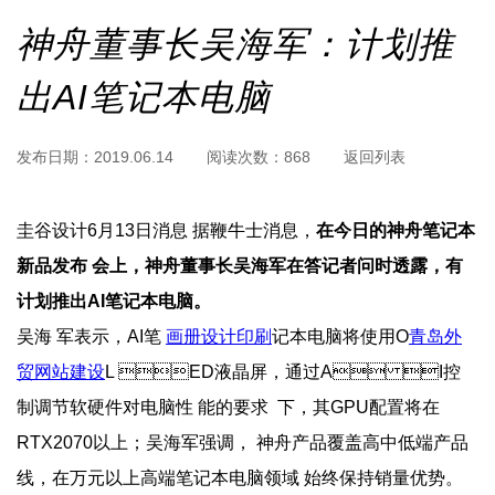
神舟董事长吴海军：计划推
出AI笔记本电脑
发布日期：
2019.06.14
阅读次数：
868
返回列表
圭谷设计6月13日消息 据鞭牛士消息，
在今日的神舟笔记本
新品发布 会上，神舟董事长吴海军在答记者问时透露，有
计划推出AI笔记本电脑。
吴海 军表示，AI笔 
画册设计印刷
记本电脑将使用O
青岛外 
贸网站建设
L ED液晶屏，通过A I控  
制调节软硬件对电脑性 能的要求  下，其GPU配置将在
RTX2070以上；吴海军强调， 神舟产品覆盖高中低端产品
线，在万元以上高端笔记本电脑领域 始终保持销量优势。