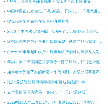
QQ号、游戏账号能否继承？民法典草案中将概括
中国联通正式发布“三千兆”新品：千兆 5G 、千兆宽带及千兆 Wi-Fi
搜狐张朝阳宣布将在 6 月初直播带货
2020 年中国移动“查网龄”活动来了：50G 畅玩流量包，钻石勋章宽带提速至 1000 M
比尔盖茨夫妇鼓励毕业生保持乐观：就像二战后重建，你们将引领潮流
白岩松评丰巢超时收费：对丰巢收费的讨论争议及反对其实是件好事
华为中国回应美国芯片禁售令：除了胜利，我们已经无路可走
如何看华为接下来的命运？华为何刚：大部分同事并不悲观
比尔·盖茨资助新冠病毒检测项目被美政府叫停
支付宝提示谨防骗局：“跑分”、“一元购”是赌博
2019城镇人均工资出炉：IT行业以161352元位居第一