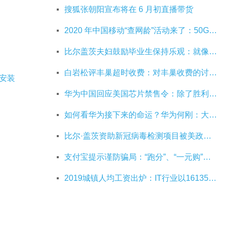
搜狐张朝阳宣布将在 6 月初直播带货
2020 年中国移动“查网龄”活动来了：50G 畅玩流量包，钻石勋章宽带提速至 1000 M
比尔盖茨夫妇鼓励毕业生保持乐观：就像二战后重建，你们将引领潮流
白岩松评丰巢超时收费：对丰巢收费的讨论争议及反对其实是件好事
成安装
华为中国回应美国芯片禁售令：除了胜利，我们已经无路可走
如何看华为接下来的命运？华为何刚：大部分同事并不悲观
比尔·盖茨资助新冠病毒检测项目被美政府叫停
支付宝提示谨防骗局：“跑分”、“一元购”是赌博
2019城镇人均工资出炉：IT行业以161352元位居第一