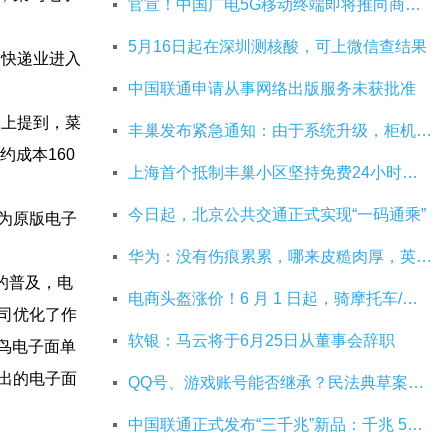
官宣！中国广电5G移动终端即将推向商用市场
5月16日起在深圳测核酸，可上微信查结果
国快递业进入
中国联通申请从事网络出版服务未获批准
会上提到，菜
丰巢发布紧急通知：由于系统升级，柜机寄件服务北京双向关停
60 
上海首个抵制丰巢小区坚持免费24小时：继续协商，正在自建快递中转站
今日起，北京公共交通正式实现“一码通乘”
右为原版电子
华为：没有伤痕累累，哪来皮糙肉厚，英雄自古多磨难
电
电商头盔涨价！6 月 1 日起，骑摩托车/电动车不戴头盔将被严查
司优化了作
软银：马云将于6月25日从董事会辞职
子面单
推出的电子面
QQ号、游戏账号能否继承？民法典草案中将概括
中国联通正式发布“三千兆”新品：千兆 5G 、千兆宽带及千兆 Wi-Fi