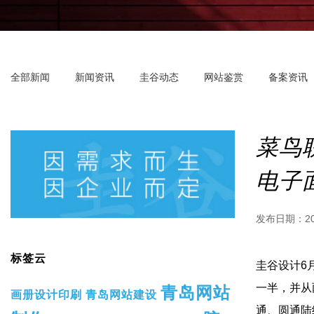
全部新闻
新闻资讯
圭谷动态
网站鉴赏
备案资讯
菜鸟
电子
发布日期：
2
标签云
圭谷设计6
一半 ，
青岛网站
画册设计印刷
青岛网站建设
通、圆通陆