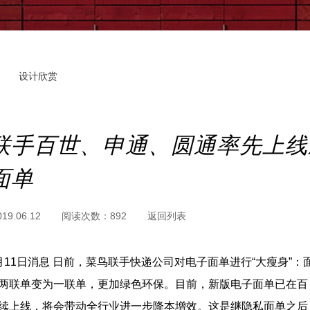
设计欣赏
联手百世、申通、圆通率先上线
面单
019.06.12
阅读次数：
892
返回列表
月11日消息 日前，菜鸟联手快递公司对电子面单进行“大瘦身”：
并从两联单变为一联单 ，更加绿色环保。目前，新版电子面单已在百  
续上线，将会带动全行业进一步降本增效。这是继隐私面单之