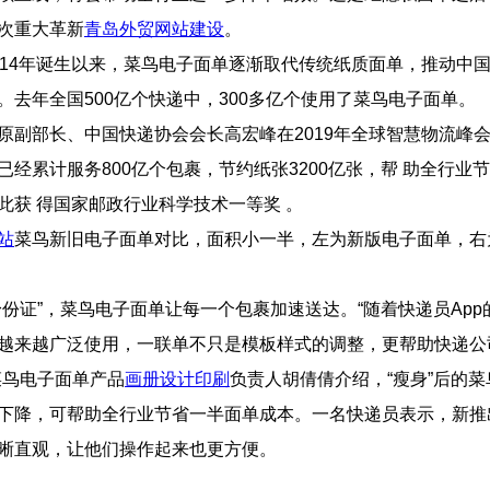
次重大革新
青岛外贸网站建设
。
014年诞生以来，菜鸟电子面单逐渐取代传统纸质面单，推动中
。去年全国500亿个快递中，300多亿个使用了菜鸟电子面单。
原副部长、中国快递协会会长高宏峰在2019年全球智慧物流峰
 计服务800亿个包裹，节约纸张3200亿张，帮 助全行业节约成本1
 得国家邮政行业科学技术一等奖 。
站
菜鸟新旧电子面单对比，面积小一半，左为新版电子面单，
份证”，菜鸟电子面单让每一个包裹加速送达。“随着快递员App的普及，
越来越广泛使用，一联单不只是模板样式的调整，更帮助快递公
菜鸟电子面单产品
画册设计印刷
负责人胡倩倩介绍，“瘦身”后的菜鸟电 
下降，可帮助全行业节省一半面单成本。一名快递员表示，新
晰直观，让他们操作起来也更方便。