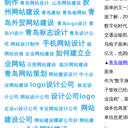
制作
胶
青岛网站设计
山东网站建设
面单的又一
州网站建设
青
青岛建站
青岛做网站
据了解，2
岛外贸网站建设
青岛logo设计
青
数字化时代
青岛标志设计
岛VI设计
青岛设计公
交通运输部
手机网站设计
司
网站设计制作
做
鸟电子面单已经累
如何建立企
亿元，也因此获
网站价格
企业网站建设
业网站
▲
青岛做网
日照网站建设
临沂网站建设
面单
青岛网站策划
网站建设设计
中小企
作为“数字身
logo设计公司
业网站建设
标志设
子签收已经
设计公司logo
计公司
网站设计公司
业流程”，
网站
成本也再度
企业vi设计公司
专业网站设计公司
单信息更清
建设公司
网站建设哪家公司好
网站建
;;