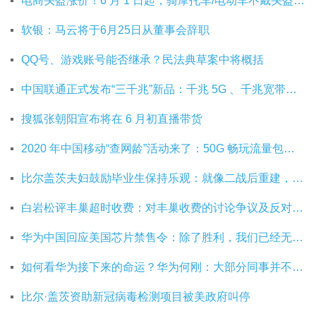
电商头盔涨价！6 月 1 日起，骑摩托车/电动车不戴头盔将被严查
软银：马云将于6月25日从董事会辞职
QQ号、游戏账号能否继承？民法典草案中将概括
中国联通正式发布“三千兆”新品：千兆 5G 、千兆宽带及千兆 Wi-Fi
搜狐张朝阳宣布将在 6 月初直播带货
2020 年中国移动“查网龄”活动来了：50G 畅玩流量包，钻石勋章宽带提速至 1000 M
比尔盖茨夫妇鼓励毕业生保持乐观：就像二战后重建，你们将引领潮流
白岩松评丰巢超时收费：对丰巢收费的讨论争议及反对其实是件好事
华为中国回应美国芯片禁售令：除了胜利，我们已经无路可走
如何看华为接下来的命运？华为何刚：大部分同事并不悲观
比尔·盖茨资助新冠病毒检测项目被美政府叫停