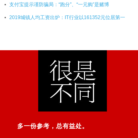
支付宝提示谨防骗局：“跑分”、“一元购”是赌博
2019城镇人均工资出炉：IT行业以161352元位居第一
多一份参考，总有益处。