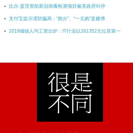
比尔·盖茨资助新冠病毒检测项目被美政府叫停
支付宝提示谨防骗局：“跑分”、“一元购”是赌博
2019城镇人均工资出炉：IT行业以161352元位居第一