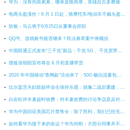
华为：没有伤痕累累，哪来皮糙肉厚，英雄自古多磨难
电商头盔涨价！6 月 1 日起，骑摩托车/电动车不戴头盔将被严查
软银：马云将于6月25日从董事会辞职
QQ号、游戏账号能否继承？民法典草案中将概括
中国联通正式发布“三千兆”新品：千兆 5G 、千兆宽带及千兆 Wi-Fi
搜狐张朝阳宣布将在 6 月初直播带货
2020 年中国移动“查网龄”活动来了：50G 畅玩流量包，钻石勋章宽带提速至 1000 M
比尔盖茨夫妇鼓励毕业生保持乐观：就像二战后重建，你们将引领潮流
白岩松评丰巢超时收费：对丰巢收费的讨论争议及反对其实是件好事
华为中国回应美国芯片禁售令：除了胜利，我们已经无路可走
如何看华为接下来的命运？华为何刚：大部分同事并不悲观