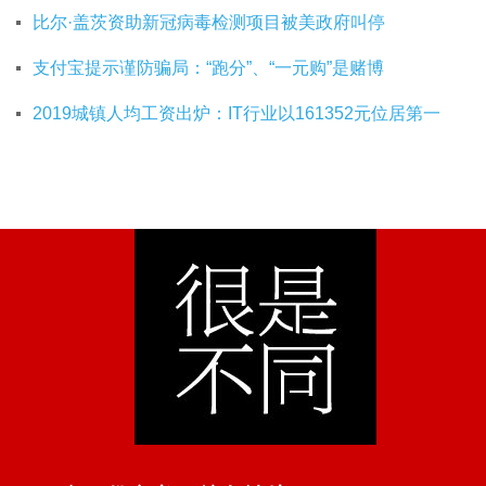
比尔·盖茨资助新冠病毒检测项目被美政府叫停
支付宝提示谨防骗局：“跑分”、“一元购”是赌博
2019城镇人均工资出炉：IT行业以161352元位居第一