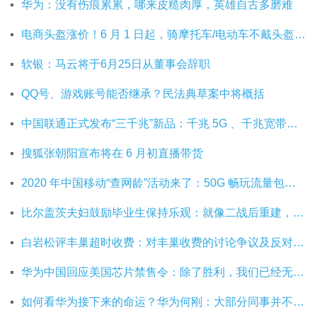
华为：没有伤痕累累，哪来皮糙肉厚，英雄自古多磨难
电商头盔涨价！6 月 1 日起，骑摩托车/电动车不戴头盔将被严查
软银：马云将于6月25日从董事会辞职
QQ号、游戏账号能否继承？民法典草案中将概括
中国联通正式发布“三千兆”新品：千兆 5G 、千兆宽带及千兆 Wi-Fi
搜狐张朝阳宣布将在 6 月初直播带货
2020 年中国移动“查网龄”活动来了：50G 畅玩流量包，钻石勋章宽带提速至 1000 M
比尔盖茨夫妇鼓励毕业生保持乐观：就像二战后重建，你们将引领潮流
白岩松评丰巢超时收费：对丰巢收费的讨论争议及反对其实是件好事
华为中国回应美国芯片禁售令：除了胜利，我们已经无路可走
如何看华为接下来的命运？华为何刚：大部分同事并不悲观