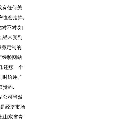
没有任何关
户也会走掉,
估对不对.如
,经常受到
量身定制的
7年经验网站
们,还您一个
同时给用户
昂贵的.
站公司当然
这是经济市场
址:山东省青