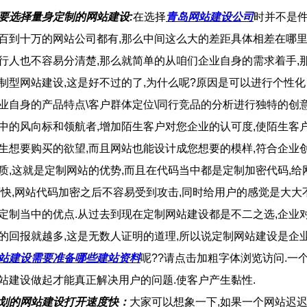
要选择量身定制的网站建设:
在选择
青岛网站建设公司
时并不是件
百到十万的网站公司都有,那么中间这么大的差距具体相差在哪里
行人也不容易分清楚,那么就简单的从咱们企业自身的需求着手,
制型网站建设,这是好不过的了,为什么呢?原因是可以进行个性化
业自身的产品特点\客户群体定位\同行竞品的分析进行独特的创意
中的风向标和领航者,增加陌生客户对您企业的认可度,使陌生客
生想要购买的欲望,而且网站也能设计成您想要的模样,符合企业
质,这就是定制网站的优势,而且在代码当中都是定制加密代码,给
度快,网站代码加密之后不容易受到攻击,同时给用户的感觉是大大
定制当中的优点.从过去到现在定制网站建设都是不二之选,企业
的回报就越多,这是无数人证明的道理,所以说定制网站建设是企业
站建设需要准备哪些建站资料
呢??请点击加粗字体浏览访问.一
站建设做起才能真正解决用户的问题.使客户产生黏性.
划的网站建设打开速度快：
大家可以想象一下,如果一个网站迟迟