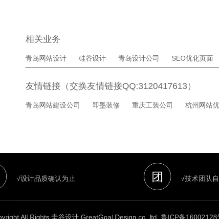
相关业务
青岛网站设计
硅谷设计
青岛设计公司
SEO优化页面
友情链接（交换友情链接QQ:3120417613）
青岛网站建设公司
即墨装修
重庆工装公司
杭州网站
团
√设计品质确认为止
√技术团队
yright All Rights 圭谷设计 GreatGoal Design co.,ltd.
鲁ICP备16002128