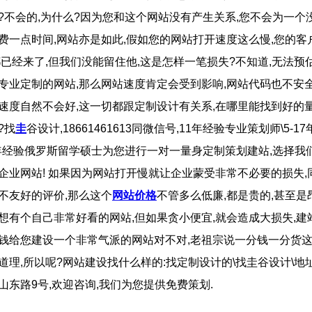
?不会的,为什么?因为您和这个网站没有产生关系,您不会为一个
费一点时间,网站亦是如此,假如您的网站打开速度这么慢,您的客
都已经来了,但我们没能留住他,这是怎样一笔损失?不知道,无法预
专业定制的网站,那么网站速度肯定会受到影响,网站代码也不安全
速度自然不会好,这一切都跟定制设计有关系,在哪里能找到好的
?找
圭
谷设计,18661461613同微信号,11年经验专业策划师\5-1
2年经验俄罗斯留学硕士为您进行一对一量身定制策划建站,选择我
企业网站! 如果因为网站打开慢就让企业蒙受非常不必要的损失,
不友好的评价,那么这个
网站价格
不管多么低廉,都是贵的,甚至是
想有个自己非常好看的网站,但如果贪小便宜,就会造成大损失,建
钱给您建设一个非常气派的网站对不对,老祖宗说一分钱一分货
道理,所以呢?网站建设找什么样的:找定制设计的\找圭谷设计\地
山东路9号,欢迎咨询,我们为您提供免费策划.