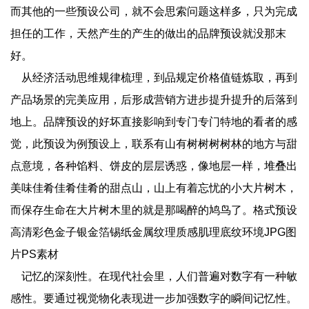
而其他的一些预设公司，就不会思索问题这样多，只为完成
担任的工作，天然产生的产生的做出的品牌预设就没那末
好。
从经济活动思维规律梳理，到品规定价格值链炼取，再到
产品场景的完美应用，后形成营销方进步提升提升的后落到
地上。品牌预设的好坏直接影响到专门专门特地的看者的感
觉，此预设为例预设上，联系有山有树树树树林的地方与甜
点意境，各种馅料、饼皮的层层诱惑，像地层一样，堆叠出
美味佳肴佳肴佳肴的甜点山，山上有着忘忧的小大片树木，
而保存生命在大片树木里的就是那喝醉的鸠鸟了。格式预设
高清彩色金子银金箔锡纸金属纹理质感肌理底纹环境JPG图
片PS素材
记忆的深刻性。在现代社会里，人们普遍对数字有一种敏
感性。要通过视觉物化表现进一步加强数字的瞬间记忆性。