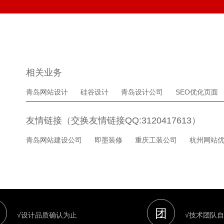
相关业务
青岛网站设计
硅谷设计
青岛设计公司
SEO优化页面
友情链接（交换友情链接QQ:3120417613）
青岛网站建设公司
即墨装修
重庆工装公司
杭州网站
团
√设计品质确认为止
√技术团队