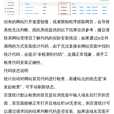
但有的网站打开速度较慢，或者限制程序抓取网页，会导致
系统无法判断。因此系统提供的以下结果仅供参考，建议请
联系网站管理员了解代码的实际安装情况；如果通过js文件
调用的方式安装统计代码，由于无法直接在网站页面中找到
统计代码，会提示“未检测到代码”，这属正常现象，请手工
检查代码安装正确性。
代码状态说明
统计自动对网站首页代码进行检查，新建站点的状态是“未
发起检查”，可手动刷新状态。
百度统计默认检查的首页是在浏览器中输入域名后打开的页
面，若页面能够正常打开且地址栏url无变化，则百度统计可
以通过请求回的结果判断代码是否安装。如果该域名页面不