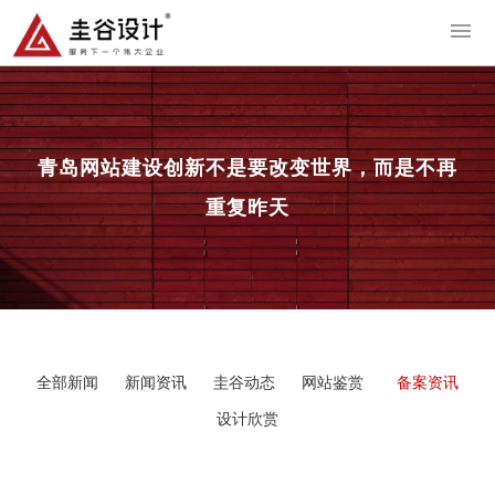
导
青岛网站建设
创新不是要改变世界，而是不再
重复昨天
全部新闻
新闻资讯
圭谷动态
网站鉴赏
备案资讯
设计欣赏