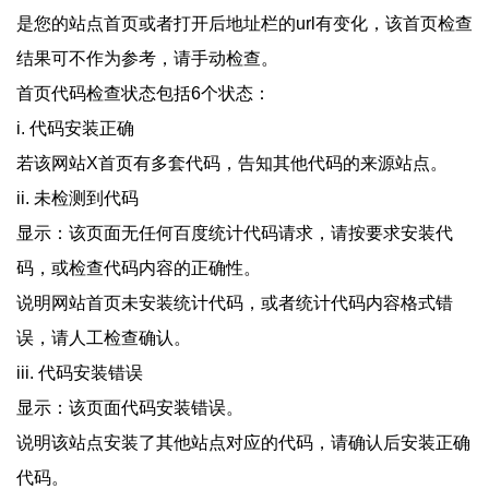
是您的站点首页或者打开后地址栏的url有变化，该首页检查
结果可不作为参考，请手动检查。
首页代码检查状态包括6个状态：
i. 代码安装正确
若该网站X首页有多套代码，告知其他代码的来源站点。
ii. 未检测到代码
显示：该页面无任何百度统计代码请求，请按要求安装代
码，或检查代码内容的正确性。
说明网站首页未安装统计代码，或者统计代码内容格式错
误，请人工检查确认。
iii. 代码安装错误
显示：该页面代码安装错误。
说明该站点安装了其他站点对应的代码，请确认后安装正确
代码。