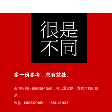
多一份参考，总有益处。
咨询相关问题或预约面谈，可以通过以下方式与我们联
系：
朱总
13805329405·
18661461613