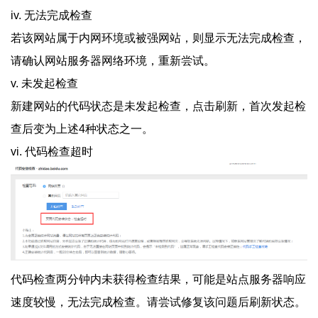
iv. 无法完成检查
若该网站属于内网环境或被强网站，则显示无法完成检查，
请确认网站服务器网络环境，重新尝试。
v. 未发起检查
新建网站的代码状态是未发起检查，点击刷新，首次发起检
查后变为上述4种状态之一。
vi. 代码检查超时
代码检查两分钟内未获得检查结果，可能是站点服务器响应
速度较慢，无法完成检查。请尝试修复该问题后刷新状态。