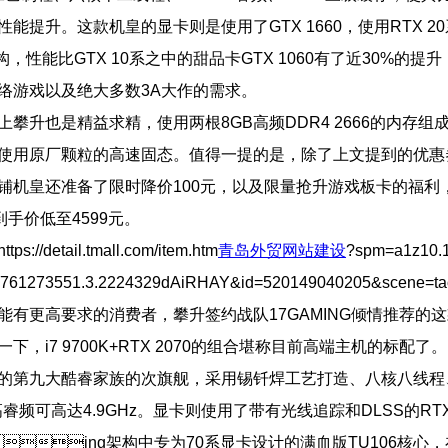
性能提升。这款机皇的显卡则是使用了GTX 1660，使用RTX 2
g架构，性能比GTX 10系之中的甜品卡GTX 1060有了近30%的提
络游戏以及绝大多数3A大作的需求。
上攀升也是精益求精，使用两根8GB高频DDR4 2666的内存组
使用原厂颗粒的高速固态。值得一提的是，除了上文提到的优惠
机皇还准备了限时降价100元，以及限量抢升游戏板卡的福
到手价低至4599元。
://detail.tmall.com/item.htm
青岛外贸网站建设
?spm=a1z10.1
1761273551.3.2224329dAiRHAY&id=520149040205&scene=t
有更高要 求的消费者，攀升签约战队17GAMING倾情推荐的这
下，i7 9700K+RTX 2070的组合堪称目前高端主机的标配了。i7
的第九大酷睿家族的次旗舰，采用锡钎焊工艺打造、八核八线程
、高睿频可高达4.9GHz。显卡则使用了带有光线追踪和DLSS的RTX
ing架构中专为70系显卡设计的满血版TU106核心，在T