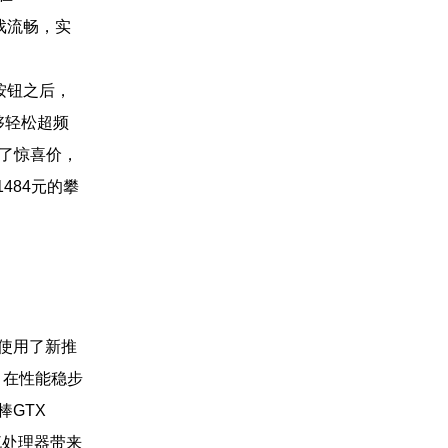
游戏流畅，实
按钮之后，
够轻松超频
备了惊喜价，
1484元的攀
U使用了新推
器，在性能稳步
GTX
处理器带来