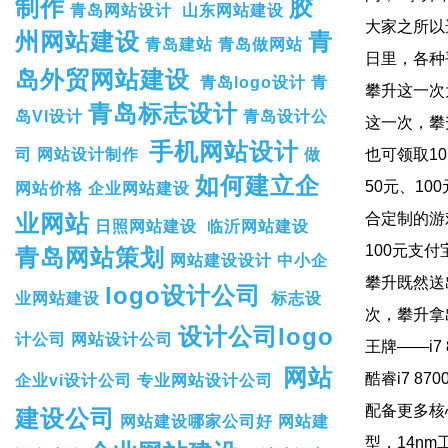
制作
胶
青岛网站设计
山东网站建设
大家之所以
州网站建设
青
青岛建站
青岛做网站
日里，各种
岛外贸网站建设
青岛logo设计
青
攀升
青岛标志设计
岛VI设计
青岛设计公
这一次，攀
手机网站设计
司
网站设计制作
做
也可领取1
如何建立企
50元、10
网站价格
企业网站建设
业网站
合定制的游
日照网站建设
临沂网站建设
100元支
青岛网站策划
网站建设设计
中小企
攀升既然送
logo设计公司
业网站建设
标志设
次，攀升拿
设计公司logo
计公司
网站设计公司
王牌——i7
网站
酷睿i7 87
企业vi设计公司
专业网站设计公司
配备更多核
建设公司
网站建设哪家公司好
网站建
型，14n