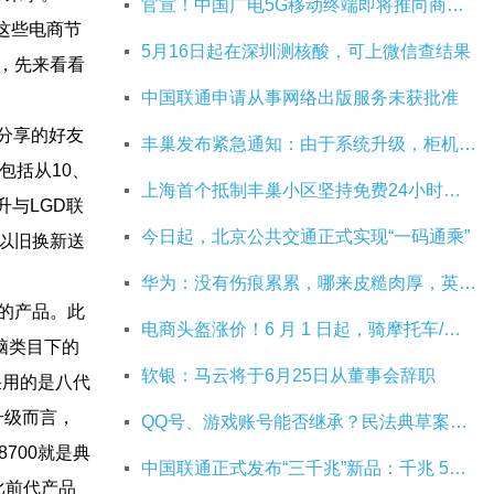
官宣！中国广电5G移动终端即将推向商用市场
这些电商节
5月16日起在深圳测核酸，可上微信查结果
，先来看看
中国联通申请从事网络出版服务未获批准
被分享的好友
丰巢发布紧急通知：由于系统升级，柜机寄件服务北京双向关停
包括从10、
上海首个抵制丰巢小区坚持免费24小时：继续协商，正在自建快递中转站
升与LGD联
今日起，北京公共交通正式实现“一码通乘”
以旧换新送
华为：没有伤痕累累，哪来皮糙肉厚，英雄自古多磨难
的产品。此
电商头盔涨价！6 月 1 日起，骑摩托车/电动车不戴头盔将被严查
脑类目下的
软银：马云将于6月25日从董事会辞职
，采用的是八代
式升级而言，
QQ号、游戏账号能否继承？民法典草案中将概括
700就是典
中国联通正式发布“三千兆”新品：千兆 5G 、千兆宽带及千兆 Wi-Fi
比前代产品