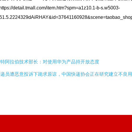
://detail.tmall.com/item.htm?spm=a1z10.1-b-s.w5003-
51.5.2224329dAiRHAY&id=37641160928&scene=taobao_sho
特阿拉伯技术部长：对使用华为产品持开放态度
快递员遭恶意投诉下跪求原谅，中国快递协会正在研究建立不良