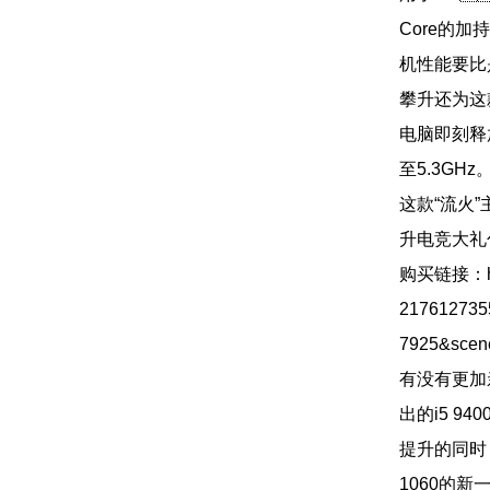
Core的
机性能要比
攀升还为这
电脑即刻释
至5.3G
这款“流火”
升电竞大礼
购买链接：https
21761273
7925&scen
有没有更加
出的i5 9
提升的同时
1060的新