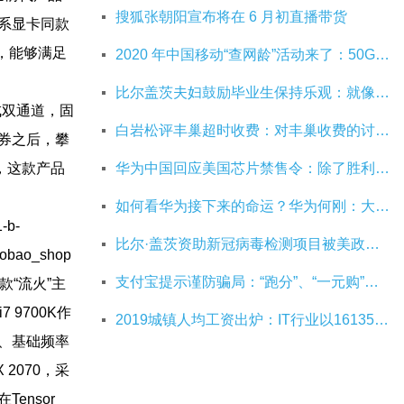
搜狐张朝阳宣布将在 6 月初直播带货
0系显卡同款
升，能够满足
2020 年中国移动“查网龄”活动来了：50G 畅玩流量包，钻石勋章宽带提速至 1000 M
比尔盖茨夫妇鼓励毕业生保持乐观：就像二战后重建，你们将引领潮流
成双通道，固
白岩松评丰巢超时收费：对丰巢收费的讨论争议及反对其实是件好事
券之后，攀
利，这款产品
华为中国回应美国芯片禁售令：除了胜利，我们已经无路可走
如何看华为接下来的命运？华为何刚：大部分同事并不悲观
-b-
比尔·盖茨资助新冠病毒检测项目被美政府叫停
aobao_shop
支付宝提示谨防骗局：“跑分”、“一元购”是赌博
款“流火”主
 9700K作
2019城镇人均工资出炉：IT行业以161352元位居第一
、基础频率
 2070，采
ensor