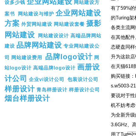
企业网站建设
设多少钱
网站建设方
有了59%的
企业网站建设
案书
网站建设与维护
的Turin
方案
摄影
外贸网站建设
网站建设套餐
各类主流网
网站建设
网站建设设计
高端品牌网站
在其他配件
品牌网站建设
建设
专业网站建设公
态硬盘同样
品牌logo设计
升为这款店铺
司
网站建设费用
网
画册设
在天猫618
站logo设计
高端品牌logo设计
购买链接：https
计公司
企业vi设计公司
包装设计公司
s.w5003-2
样册设计
青岛样册设计
样册设计公司
要说对于性能
烟台样册设计
机不妨考虑一
为全新升级
3.6GHz
用了Tur