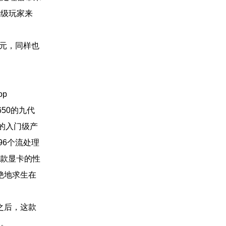
发烧级玩家来
9元，同样也
op
650的九代
下的入门级产
96个流处理
使这款显卡的性
、绝地求生在
之后，这款
利。