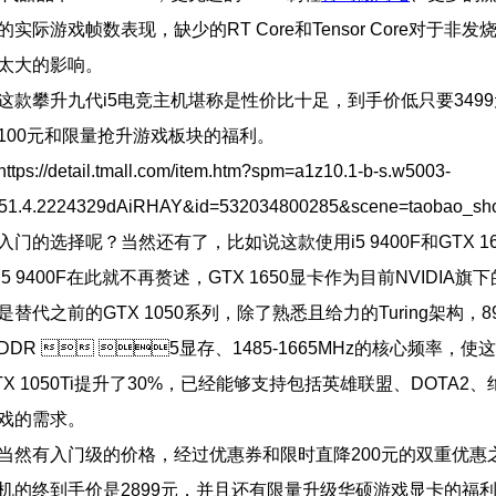
实际游戏帧数表现，缺少的RT Core和Tensor Core对于非
太大的影响。
这款攀升九代i5电竞主机堪称是性价比十足，到手价低只要349
100元和限量抢升游戏板块的福利。
://detail.tmall.com/item.htm?spm=a1z10.1-b-s.w5003-
51.4.2224329dAiRHAY&id=532034800285&scene=taobao_sh
门的选择呢？当然还有了，比如说这款使用i5 9400F和GTX 1
5 9400F在此就不再赘述，GTX 1650显卡作为目前NVIDIA旗
替代之前的GTX 1050系列，除了熟悉且给力的Turing架构，8
GDDR  5显存、1485-1665MHz的核心频率，
X 1050Ti提升了30%，已经能够支持包括英雄联盟、DOTA2
戏的需求。
当然有入门级的价格，经过优惠券和限时直降200元的双重优惠
机的终到手价是2899元，并且还有限量升级华硕游戏显卡的福