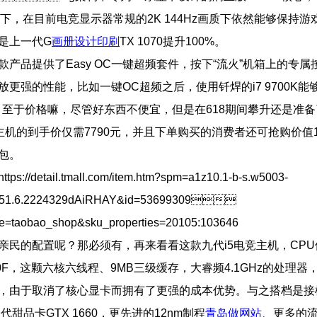
加持下，在目前电竞显示器常规的2K 144Hz画质下依然能够保持
是上一代G
画册设计印刷
TX 1070提升100%。
款产品提供了Easy OC一键超频套件，按下“流火”机箱上的专属
放更强的性能，比如一键OC超频之后，使用钎焊的i7 9700K能
Hz。至于价格嘛，尽管好东西不便宜，但是在618期间攀升还是准
主机的到手价仅需7790元，并且下单购买的消费者还可抢购价值
包。
://detail.tmall.com/item.htm?spm=a1z10.1-b-s.w5003-
551.6.2224329dAiRHAY&id=53699309
e=taobao_shop&sku_properties=20105:103646
亲民的配置呢？那必须有，再来看看这款九代i5电竞主机，CP
400F，这颗六核六线程、9MB三级缓存，大睿频4.1GHz的处理
，由于取消了核心显卡而拥有了更强的成本优势。与之搭档是接棒
一代甜品卡GTX 1660，更先进的12nm制程
青岛做网站
、更多的流