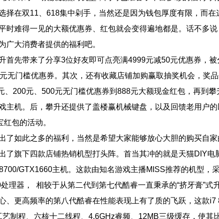
选择在双11、618集中剁手，当然还是因为钱包厚度有限，而在
平时难得一见的大额优惠券、红包就会变得遍地都是。话不多说
 这一次为广大消费者提供的福利吧。
升首先带来了分享3位好友即可点亮满4999元减50元优惠券，
0元无门槛优惠券。其次，还有收藏店铺加购赢取抽奖机会，奖品
0元、200元、500元无门槛优惠券到888元大额现金红包，再到攀
戏主机。后，攀升还提供了盖楼赢机械键盘，以及回馈老用户的
付宝红包的活动。
出了如此之多的福利，当然是希望大家能够放心大胆的购买自家
出了旗下四款店铺热销机型打头阵。首当其冲的就是天猫DIY电
 8700/GTX1660主机。这款由知名游戏主播MISS推荐的机型
00处理器，  相较于从第二代到第七代酷睿一直秉承的“挤牙膏”
心、更高频率的第八代酷睿在性能表现上有了质的飞跃，这款i7 8
m工艺制程、六核十二线程、4.6GHz睿频、12MB三级缓存，使其